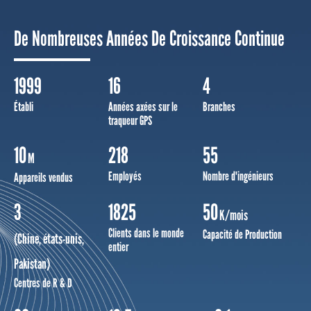
De Nombreuses Années De Croissance Continue
1999
16
4
Établi
Années axées sur le
Branches
traqueur GPS
10
218
55
M
Employés
Nombre d'ingénieurs
Appareils vendus
3
1825
50
K/mois
Clients dans le monde
Capacité de Production
(Chine, états-unis,
entier
Pakistan)
Centres de R & D