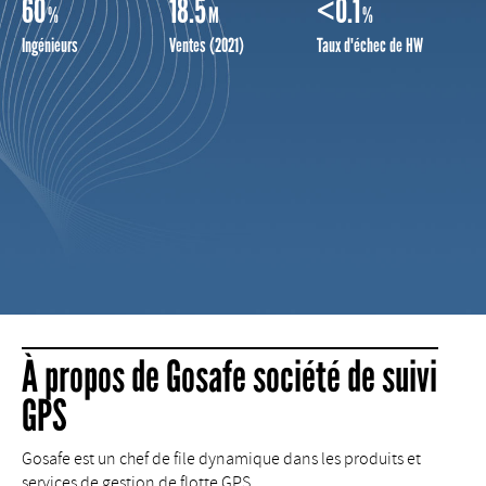
60
18.5
<0.1
%
M
%
Ingénieurs
Ventes (2021)
Taux d'échec de HW
À propos de Gosafe société de suivi
GPS
Gosafe est un chef de file dynamique dans les produits et
services de gestion de flotte GPS.