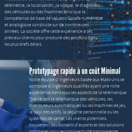
télémétrie, la localisation, la vitesse, le diagnostic
des véhicules ou des machines ainsi que la
compétence de base de valuesis Gosafe numérique
et analogique construite sur de nombreuses
années. La société offre cette expérience à ses
précieux clients pour produire des produits dans
les plus brefs délais.
Prototypage rapide à un coût Minimal
Notre équipe d'ingénieurs basée aux états-unis se
compose d'ingénieurs qualifiés ayant une riche
expérience dans tous les aspects de la télématique.
Que ce soit la télématique des véhicules, les
distributeurs automatiques ou les machines de jeu,
le suivi des actifs, la sécurité personnelle ou les
systèmes de santé; Les clients potentiels
trouveront des conseils d'experts et des solutions
optimales pour leur connectivité transparente.