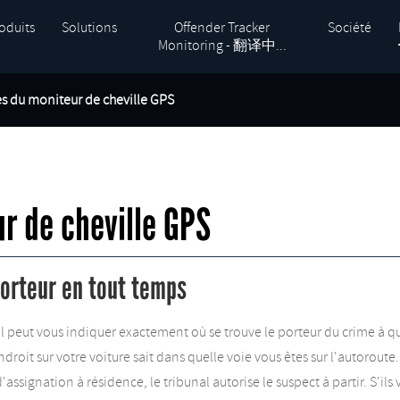
oduits
Solutions
Offender Tracker
Société
Monitoring - 翻译中...
s du moniteur de cheville GPS
r de cheville GPS
porteur en tout temps
. Il peut vous indiquer exactement où se trouve le porteur du crime à
oit sur votre voiture sait dans quelle voie vous êtes sur l'autorout
assignation à résidence, le tribunal autorise le suspect à partir. S'ils