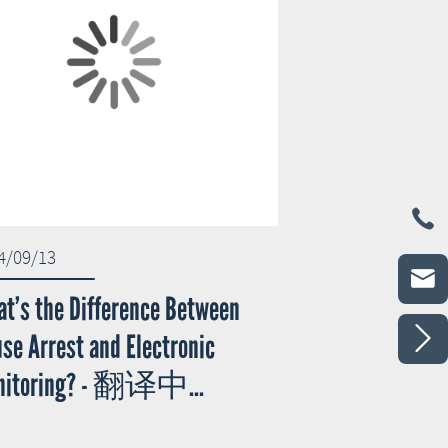

4/09/13

t’s the Difference Between

se Arrest and Electronic
nitoring? - 翻译中...