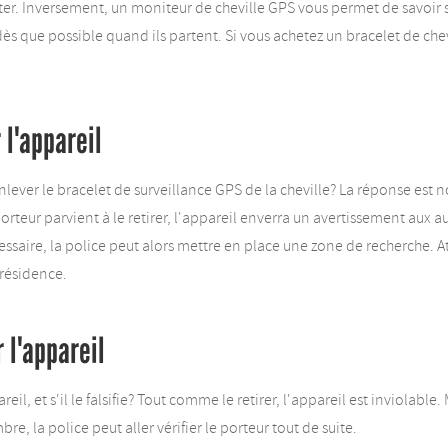
r. Inversement, un moniteur de cheville GPS vous permet de savoir si l
 dès que possible quand ils partent. Si vous achetez un bracelet de che
 l'appareil
lever le bracelet de surveillance GPS de la cheville? La réponse est 
e porteur parvient à le retirer, l'appareil enverra un avertissement aux a
cessaire, la police peut alors mettre en place une zone de recherche. A
 résidence.
 l'appareil
areil, et s'il le falsifie? Tout comme le retirer, l'appareil est inviolable.
mbre, la police peut aller vérifier le porteur tout de suite.