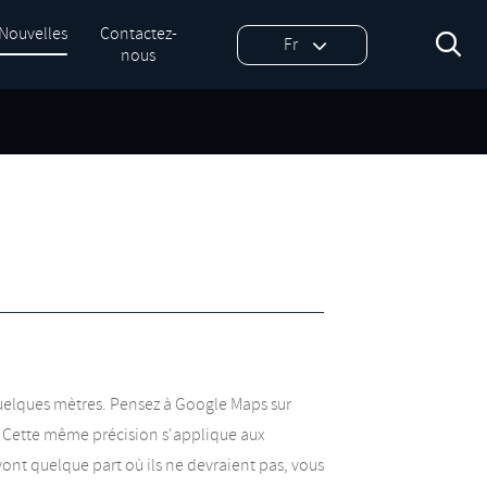
Nouvelles
Contactez-

Fr
nous
 quelques mètres. Pensez à Google Maps sur
e. Cette même précision s'applique aux
 vont quelque part où ils ne devraient pas, vous