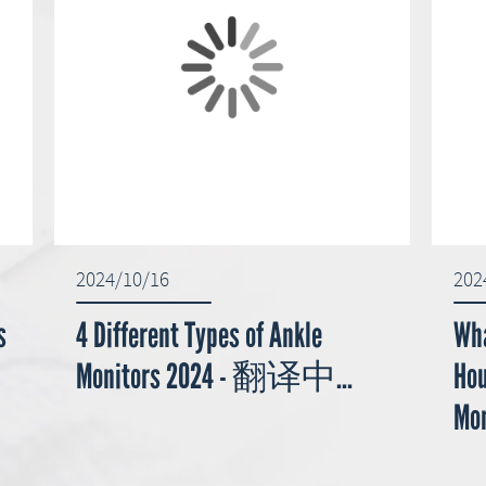
2024/10/16
202
s
4 Different Types of Ankle
Wha
Monitors 2024 - 翻译中...
Hou
Mo