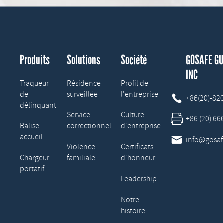
Produits
Solutions
Société
GOSAFE G
INC
Traqueur
Résidence
Profil de
de
surveillée
l'entreprise

+86(20)-82
délinquant
Service
Culture

+86 (20) 6
Balise
correctionnel
d'entreprise
accueil

info@gosa
Violence
Certificats
Chargeur
familiale
d'honneur
portatif
Leadership
Notre
histoire