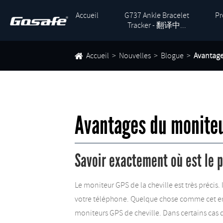
Accueil
G737 Ankle Bracelet
Pr
Tracker - 翻译中...
Accueil
Nouvelles
Blogue
Avantage
Avantages du moniteu
Savoir exactement où est le 
Le moniteur GPS de la cheville est très précis
votre téléphone. Quelque chose comme cet endr
moniteurs GPS de cheville. Dans certains cas d'