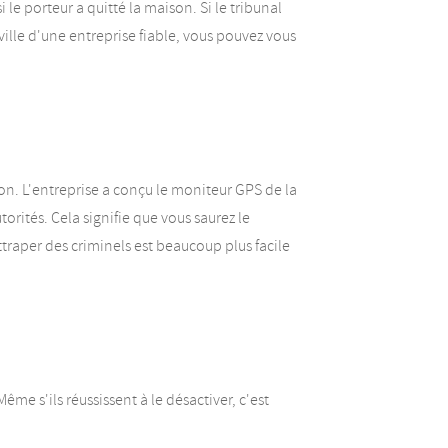
e porteur a quitté la maison. Si le tribunal
ville d'une entreprise fiable, vous pouvez vous
non. L'entreprise a conçu le moniteur GPS de la
utorités. Cela signifie que vous saurez le
ttraper des criminels est beaucoup plus facile
 Même s'ils réussissent à le désactiver, c'est