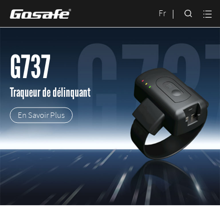

Fr

G737
Traqueur de délinquant
En Savoir Plus